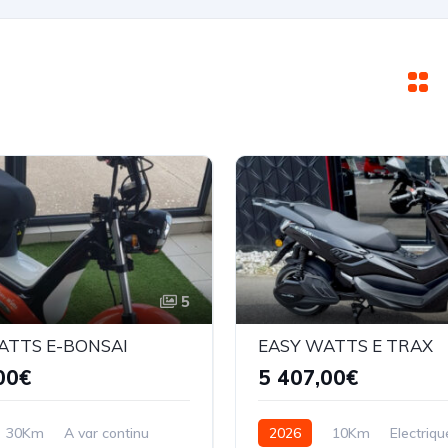
5
ATTS E-BONSAI
EASY WATTS E TRAX
00€
5 407,00€
30Km
A var continu
2026
10Km
Electriqu