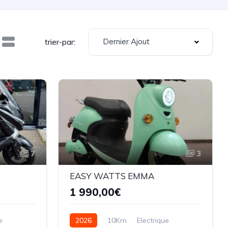
Dernier Ajout
trier-par:
7
3
EASY WATTS EMMA
1 990,00€
e
2026
10Km
Electrique