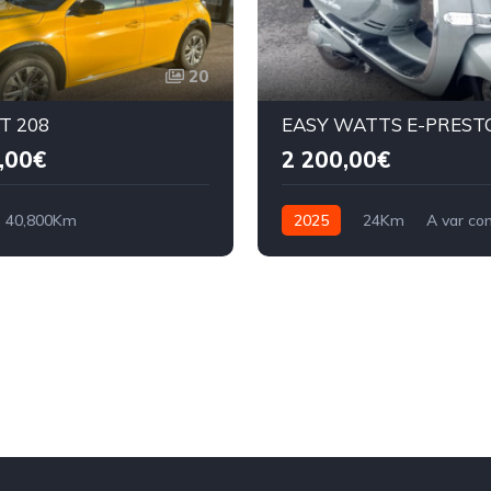
20
T 208
EASY WATTS E-PREST
,00€
2 200,00€
40,800Km
2025
24Km
A var con
ue
Electrique
Electrique