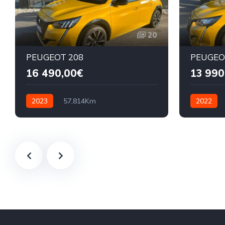
20
PEUGEOT 208
PEUGEO
16 490,00€
13 990
2023
57,814Km
2022
Automatique
Electrique
Automatiq