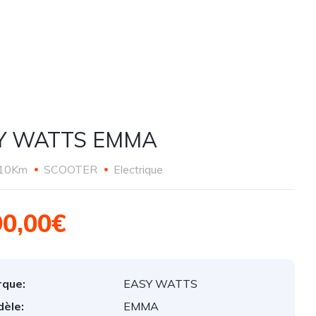
Y WATTS EMMA
10Km
SCOOTER
Electrique
90,00€
que:
EASY WATTS
èle:
EMMA