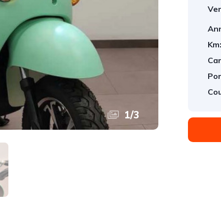
Ver
An
Km
Car
Por
Cou
1
/
3