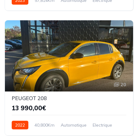
2023
57,814Km
Automatique
Electrique
20
PEUGEOT 208
13 990,00€
2022
40,800Km
Automatique
Electrique