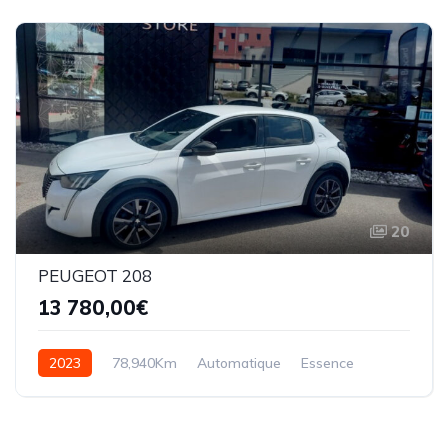
20
PEUGEOT 208
13 780,00€
2023
78,940Km
Automatique
Essence