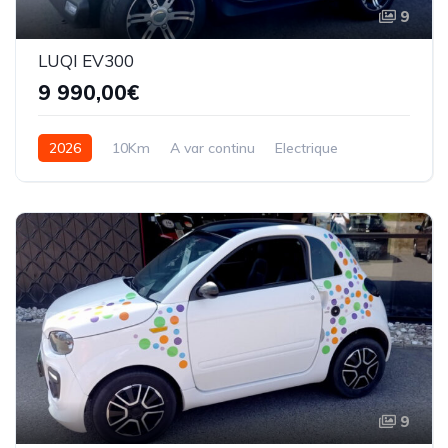
9
LUQI EV300
9 990,00€
2026
10Km
A var continu
Electrique
9