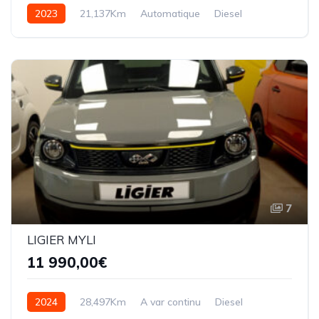
2023
21,137Km
Automatique
Diesel
7
LIGIER MYLI
11 990,00€
2024
28,497Km
A var continu
Diesel