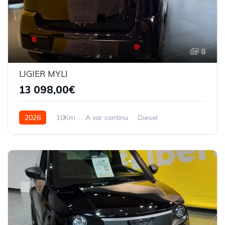
8
LIGIER MYLI
13 098,00€
2026
10Km
A var continu
Diesel