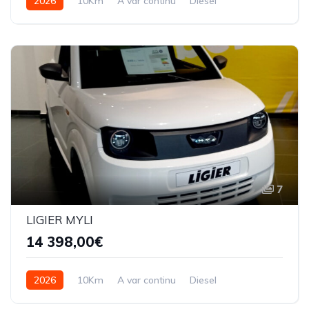
2026
10Km
A var continu
Diesel
7
LIGIER MYLI
14 398,00€
2026
10Km
A var continu
Diesel