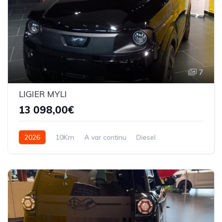
7
LIGIER MYLI
13 098,00€
2026
10Km
A var continu
Diesel