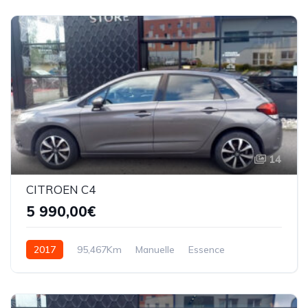
14
CITROEN C4
5 990,00€
2017
95,467Km
Manuelle
Essence