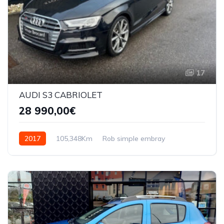
17
AUDI S3 CABRIOLET
28 990,00€
2017
105,348Km
Rob simple embray
Essence