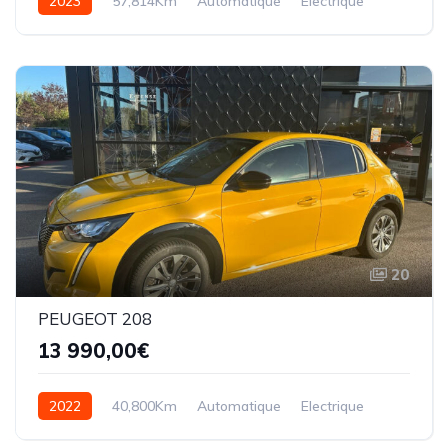
2023
57,814Km
Automatique
Electrique
20
PEUGEOT 208
13 990,00€
2022
40,800Km
Automatique
Electrique