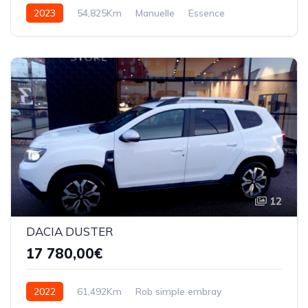
2023
54,825Km
Manuelle
Essence
12
DACIA DUSTER
17 780,00€
2022
61,492Km
Rob simple embray