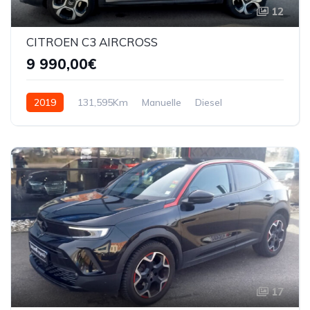
12
CITROEN C3 AIRCROSS
9 990,00€
2019
131,595Km
Manuelle
Diesel
17