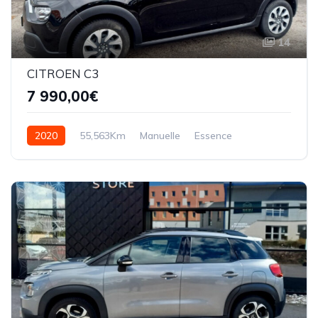
14
CITROEN C3
7 990,00€
2020
55,563Km
Manuelle
Essence