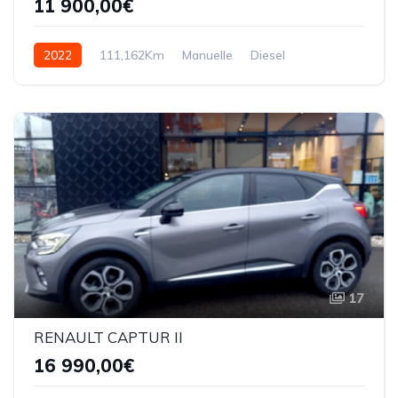
11 900,00€
2022
111,162Km
Manuelle
Diesel
17
RENAULT CAPTUR II
16 990,00€