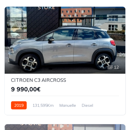
12
CITROEN C3 AIRCROSS
9 990,00€
2019
131,595Km
Manuelle
Diesel