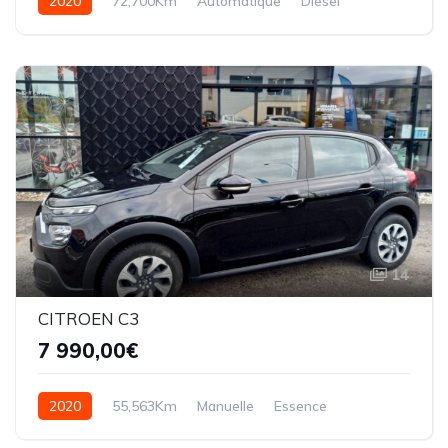
2020
72,700Km
Automatique
Diesel
14
CITROEN C3
7 990,00€
2020
55,563Km
Manuelle
Essence