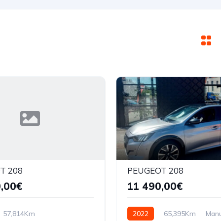
T 208
PEUGEOT 208
,00€
11 490,00€
57,814Km
2022
65,395Km
Manu