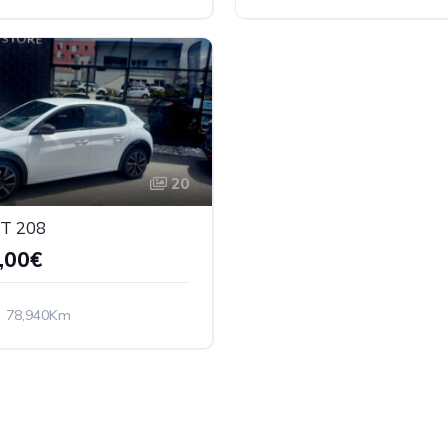
que
Electrique
Essence
20
T 208
,00€
78,940Km
que
Essence