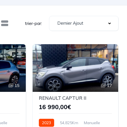
Dernier Ajout
trier-par:
15
17
RENAULT CAPTUR II
16 990,00€
elle
2023
54,825Km
Manuelle