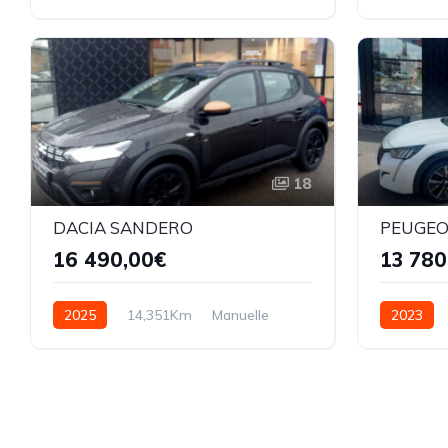
Automatique
Electrique
Automati
18
DACIA SANDERO
PEUGEO
16 490,00€
13 780
2025
14,351Km
Manuelle
2023
GPL
Automati