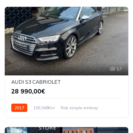
17
AUDI S3 CABRIOLET
28 990,00€
2017
105,348Km
Rob simple embray
Essence