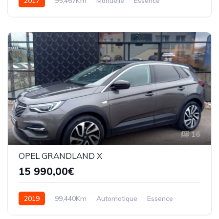
2017
95,467Km
Manuelle
Essence
16
OPEL GRANDLAND X
15 990,00€
2019
99,440Km
Automatique
Essence