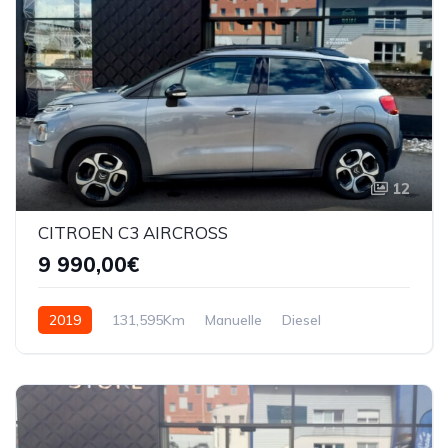
12
CITROEN C3 AIRCROSS
9 990,00€
2019
131,595Km
Manuelle
Diesel