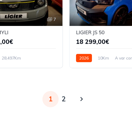
7
MYLI
LIGIER JS 50
,00€
18 299,00€
28,497Km
2026
10Km
A var co
inu
Diesel
Diesel
1
2